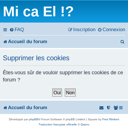
Mi ca El !?
FAQ
Inscription
Connexion
Accueil du forum
e
Supprimer les cookies
c
h
Êtes-vous sûr de vouloir supprimer les cookies de ce
forum ?
e
r
c
Accueil du forum
h
Développé par
phpBB
® Forum Software © phpBB Limited | Square by
Fred Rimbert
e
Traduction française officielle
©
Qiaeru