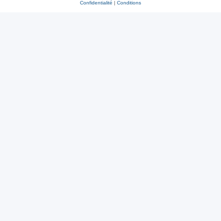
Confidentialité
|
Conditions
r