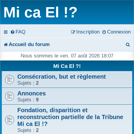
Mi ca El !?
FAQ
Inscription
Connexion
R
Accueil du forum
e
Nous sommes le ven. 07 août 2026 18:07
c
Mi Ca El ?!
Consécration, but et règlement
h
Sujets :
2
e
Annonces
r
Sujets :
9
c
Fondation, disparition et
reconstruction partielle de la Tribune
h
Mi ca El !?
Sujets :
2
e