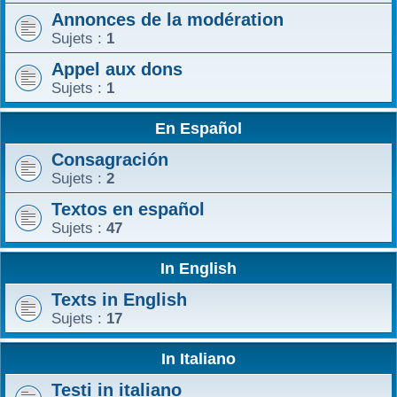
Annonces de la modération
r
Sujets :
1
Appel aux dons
Sujets :
1
En Español
Consagración
Sujets :
2
Textos en español
Sujets :
47
In English
Texts in English
Sujets :
17
In Italiano
Testi in italiano