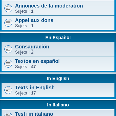
Annonces de la modération
r
Sujets :
1
Appel aux dons
Sujets :
1
En Español
Consagración
Sujets :
2
Textos en español
Sujets :
47
In English
Texts in English
Sujets :
17
In Italiano
Testi in italiano