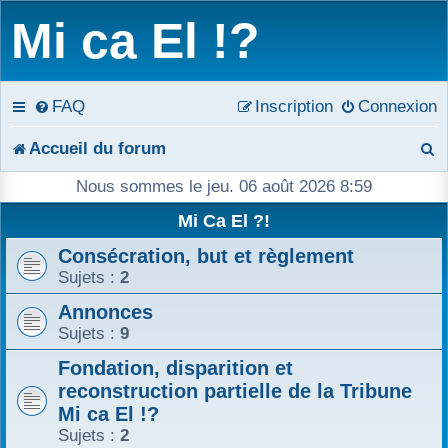
Mi ca El !?
FAQ
Inscription
Connexion
R
Accueil du forum
e
Nous sommes le jeu. 06 août 2026 8:59
c
Mi Ca El ?!
Consécration, but et règlement
h
Sujets :
2
e
Annonces
r
Sujets :
9
c
Fondation, disparition et
reconstruction partielle de la Tribune
h
Mi ca El !?
Sujets :
2
e