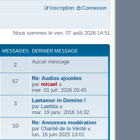
Inscription
Connexion
Nous sommes le ven. 07 août 2026 14:51
MESSAGES
DERNIER MESSAGE
Aucun message
2
Re: Audios ajoutées
57
C
par
micael
o
mer. 01 juil. 2026 20:45
n
Laetamur in Domino !
s
3
C
par
Laetitia
u
o
mar. 19 janv. 2016 14:32
l
n
t
Re: Annonces modération
s
10
e
C
par
Charité de la Vérité
u
r
o
lun. 16 juin 2025 13:01
l
l
n