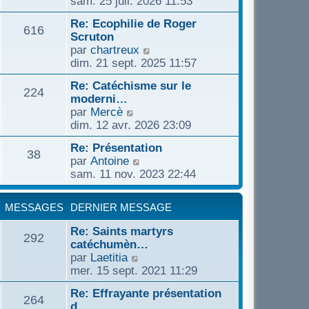
sam. 25 juil. 2026 11:53
s
t
e
d
e
n
s
e
e
Re: Ecophilie de Roger
r
s
a
616
r
r
Scruton
m
u
g
l
n
C
par
chartreux
e
l
e
e
i
o
dim. 21 sept. 2025 11:57
s
t
d
e
n
s
e
e
Re: Catéchisme sur le
r
s
a
224
r
r
moderni…
m
u
g
l
n
C
par
Mercè
e
l
e
e
i
o
dim. 12 avr. 2026 23:09
s
t
d
e
n
s
e
e
Re: Présentation
r
s
a
38
r
r
C
par
Antoine
m
u
g
l
n
o
sam. 11 nov. 2023 22:44
e
l
e
e
i
n
s
t
d
e
s
s
e
e
MESSAGES
DERNIER MESSAGE
r
u
a
r
r
m
l
g
l
Re: Saints martyrs
n
e
292
t
e
e
catéchumèn…
i
s
e
d
C
par
Laetitia
e
s
r
e
o
mer. 15 sept. 2021 11:29
r
a
l
r
n
m
g
e
Re: Effrayante présentation
n
s
e
264
e
d
d…
i
u