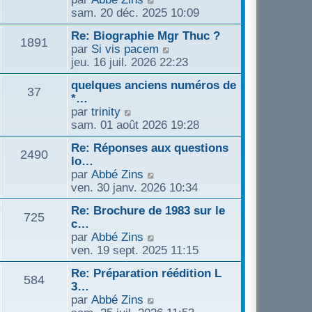
l
s
r
o
sam. 20 déc. 2025 10:09
t
s
n
n
e
a
Re: Biographie Mgr Thuc ?
i
s
1891
r
g
C
par
Si vis pacem
e
u
l
e
o
jeu. 16 juil. 2026 22:23
r
l
e
n
m
t
d
quelques anciens numéros de
s
e
37
e
e
*…
u
s
r
r
C
par
trinity
l
s
l
n
o
sam. 01 août 2026 19:28
t
a
e
i
n
e
g
d
Re: Réponses aux questions
e
s
2490
r
e
e
lo…
r
u
l
r
C
par
Abbé Zins
m
l
e
n
o
ven. 30 janv. 2026 10:34
e
t
d
i
n
s
e
e
Re: Brochure de 1983 sur le
e
s
s
725
r
r
c…
r
u
a
l
n
C
par
Abbé Zins
m
l
g
e
i
o
ven. 19 sept. 2025 11:15
e
t
e
d
e
n
s
e
e
Re: Préparation réédition L
r
s
s
584
r
r
3…
m
u
a
l
n
C
par
Abbé Zins
e
l
g
e
i
o