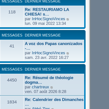
a
MESSAGES
DERNIER MESSAGE
d
i
u
g
e
e
l
Re: RESTAURIAMO LA
e
r
118
r
t
CHIESA! s…
n
m
e
C
par
InHocSignoVinces
i
e
r
o
lun. 09 mai 2022 13:34
e
s
l
n
r
s
e
s
m
a
MESSAGES
DERNIER MESSAGE
d
u
e
g
e
l
s
A voz dos Papas canonizados
e
r
41
t
s
-…
n
e
a
C
par
InHocSignoVinces
i
r
g
o
sam. 23 avr. 2022 16:27
e
l
e
n
r
e
s
m
MESSAGES
DERNIER MESSAGE
d
u
e
e
l
s
Re: Résumé de théologie
r
4450
t
s
dogma…
n
e
a
C
par
chartreux
i
r
g
o
ven. 07 août 2026 8:28
e
l
e
n
r
e
Re: Calendrier des Dimanches
s
1834
m
d
…
u
e
e
C
par
Abbé Zins