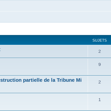
SUJETS
t
2
9
struction partielle de la Tribune Mi
2
1