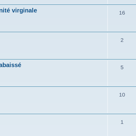
ité virginale
16
2
rabaissé
5
10
1