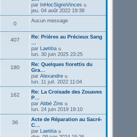
s
e
C
par
InHocSignoVinces
e
l
s
r
o
jeu. 04 août 2022 19:38
r
t
a
n
n
m
e
g
Aucun message
i
s
e
0
r
e
e
u
s
l
r
l
s
e
Re: Prières au Précieux Sang
m
t
407
a
d
…
e
e
g
e
C
par
Laetitia
s
r
e
r
o
lun. 30 juin 2025 23:25
s
l
n
n
a
e
i
Re: Quelques fiorettis du
s
180
g
d
e
Gra…
u
e
e
r
C
par
Alexandre
l
r
m
o
lun. 11 juil. 2022 11:04
t
n
e
n
e
i
Re: La Croisade des Zouaves
s
s
162
r
e
P…
s
u
l
C
r
par
Abbé Zins
a
l
e
o
m
lun. 24 juin 2019 19:10
g
t
d
n
e
e
e
e
Acte de Réparation au Sacré-
s
s
36
r
r
C…
u
s
l
n
C
par
Laetitia
l
a
e
i
o
dim. 09 juin 2024 15:26