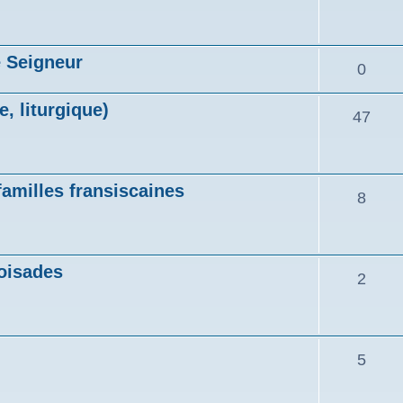
 Seigneur
0
e, liturgique)
47
familles fransiscaines
8
roisades
2
5