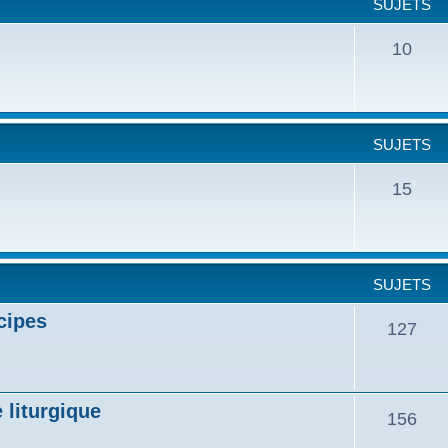
SUJETS
10
SUJETS
15
SUJETS
cipes
127
 liturgique
156