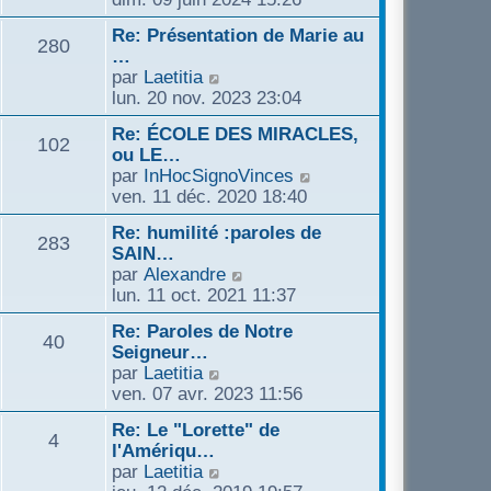
t
g
d
e
n
e
e
e
Re: Présentation de Marie au
r
s
280
r
r
…
m
u
l
n
C
par
Laetitia
e
l
e
i
o
lun. 20 nov. 2023 23:04
s
t
d
e
n
s
e
e
Re: ÉCOLE DES MIRACLES,
r
s
a
102
r
r
ou LE…
m
u
g
l
n
C
par
InHocSignoVinces
e
l
e
e
i
o
ven. 11 déc. 2020 18:40
s
t
d
e
n
s
e
e
Re: humilité :paroles de
r
s
a
283
r
r
SAIN…
m
u
g
l
n
C
par
Alexandre
e
l
e
e
i
o
lun. 11 oct. 2021 11:37
s
t
d
e
n
s
e
e
Re: Paroles de Notre
r
s
a
40
r
r
Seigneur…
m
u
g
l
n
C
par
Laetitia
e
l
e
e
i
o
ven. 07 avr. 2023 11:56
s
t
d
e
n
s
e
e
Re: Le "Lorette" de
r
s
a
4
r
r
l'Amériqu…
m
u
g
l
n
C
par
Laetitia
e
l
e
e
i
o