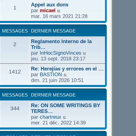
t
e
Appel aux dons
s
1
e
d
C
par
micael
u
r
e
o
mar. 16 mars 2021 21:28
l
l
r
n
t
e
n
s
e
d
MESSAGES
DERNIER MESSAGE
i
u
r
e
e
l
l
Reglamento Interno de la
r
r
2
t
e
Trib…
n
m
e
d
C
par
InHocSignoVinces
i
e
r
e
o
jeu. 13 sept. 2018 23:17
e
s
l
r
n
r
s
e
Re: Herejías y errores en el …
n
s
m
1412
a
d
C
par
BASTION
i
u
e
g
e
o
dim. 21 juin 2026 10:51
e
l
s
e
r
n
r
t
s
n
s
m
e
a
MESSAGES
DERNIER MESSAGE
i
u
e
r
g
e
l
s
l
Re: ON SOME WRITINGS BY
e
344
r
t
s
e
TERES…
m
e
a
d
C
par
chartreux
e
r
g
e
o
mer. 21 déc. 2022 14:39
s
l
e
r
n
s
e
n
s