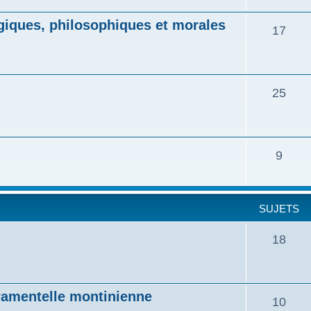
ogiques, philosophiques et morales
17
25
9
SUJETS
18
cramentelle montinienne
10