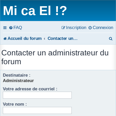
Mi ca El !?
FAQ
Inscription
Connexion
R
Accueil du forum
Contacter un administrateur du forum
e
Contacter un administrateur du
c
forum
h
Destinataire :
e
Administrateur
r
Votre adresse de courriel :
c
h
Votre nom :
e