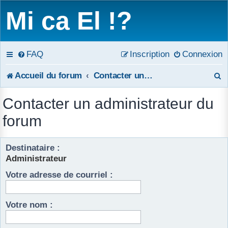
Mi ca El !?
FAQ
Inscription
Connexion
R
Accueil du forum
Contacter un administrateur du forum
e
Contacter un administrateur du
c
forum
h
Destinataire :
e
Administrateur
r
Votre adresse de courriel :
c
h
Votre nom :
e