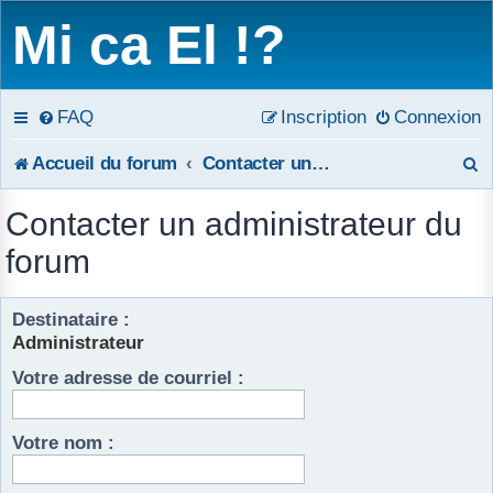
Mi ca El !?
FAQ
Inscription
Connexion
R
Accueil du forum
Contacter un administrateur du forum
e
Contacter un administrateur du
c
forum
h
Destinataire :
e
Administrateur
r
Votre adresse de courriel :
c
h
Votre nom :
e