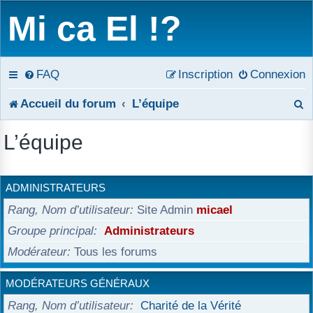
Mi ca El !?
FAQ
Inscription
Connexion
R
Accueil du forum
L’équipe
e
L’équipe
c
h
ADMINISTRATEURS
e
Rang, Nom d’utilisateur
Site Admin
micael
r
Groupe principal
Administrateurs
Modérateur
Tous les forums
c
h
MODÉRATEURS GÉNÉRAUX
e
Rang, Nom d’utilisateur
Charité de la Vérité