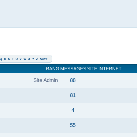
Q
R
S
T
U
V
W
X
Y
Z
Autre
RANG
MESSAGES
SITE INTERNET
Site Admin
88
81
4
55