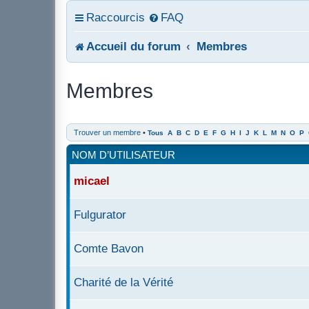
Raccourcis
FAQ
Accueil du forum
Membres
Membres
Trouver un membre
•
Tous
A
B
C
D
E
F
G
H
I
J
K
L
M
N
O
P
NOM D’UTILISATEUR
micael
Fulgurator
Comte Bavon
Charité de la Vérité