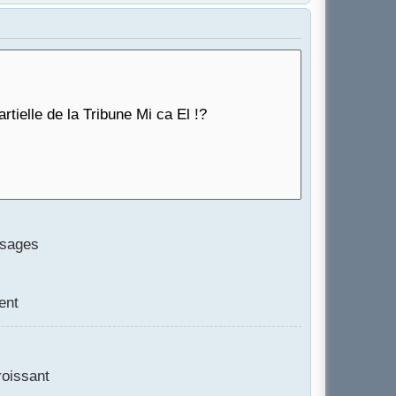
ssages
ent
oissant