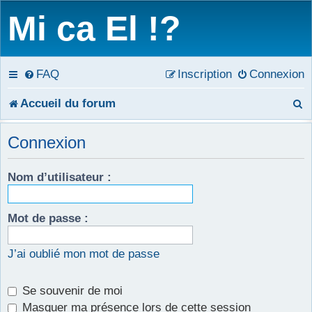
Mi ca El !?
FAQ
Inscription
Connexion
R
Accueil du forum
e
Connexion
c
Nom d’utilisateur :
h
e
Mot de passe :
r
c
J’ai oublié mon mot de passe
h
Se souvenir de moi
e
Masquer ma présence lors de cette session