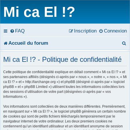
Mi ca El !?
FAQ
Inscription
Connexion
R
Accueil du forum
e
Mi ca El !? - Politique de confidentialité
c
Cette politique de confidentialité explique en détail comment « Mi ca El !? » et
h
ses partenaires affiliés (désignés ci-après par « nous », « notre », « nos », « Mi
ca El !? » et « http://larchange.org ») et phpBB (désigné ci-après par « logiciel
e
phpBB » et « phpBB Limited ») utilisent toutes les informations collectées lors
des sessions d’utilisation de votre part (désignées ci-après par « vos
r
informations »).
c
Vos informations sont collectées de deux manières différentes. Premièrement,
en naviguant sur « Mi ca El !? », le logiciel phpBB génèrera un certain nombre
h
de cookies qui sont de petits fichiers téléchargés temporairement par le
navigateur internet de votre ordinateur. Les deux premiers cookies ne
e
contiennent qu’un identifiant utilisateur et un identifiant anonyme de session