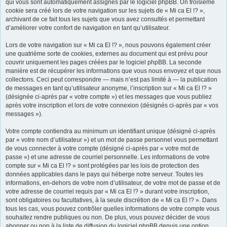
qui vous sont automatiquement assignés par le logiciel phpBB. Un troisième
cookie sera créé lors de votre navigation sur les sujets de « Mi ca El !? »,
r
archivant de ce fait tous les sujets que vous avez consultés et permettant
d’améliorer votre confort de navigation en tant qu’utilisateur.
Lors de votre navigation sur « Mi ca El !? », nous pouvons également créer
une quatrième sorte de cookies, externes au document qui est prévu pour
couvrir uniquement les pages créées par le logiciel phpBB. La seconde
manière est de récupérer les informations que vous nous envoyez et que nous
collectons. Ceci peut correspondre — mais n’est pas limité à — la publication
de messages en tant qu’utilisateur anonyme, l’inscription sur « Mi ca El !? »
(désignée ci-après par « votre compte ») et les messages que vous publiez
après votre inscription et lors de votre connexion (désignés ci-après par « vos
messages »).
Votre compte contiendra au minimum un identifiant unique (désigné ci-après
par « votre nom d’utilisateur ») et un mot de passe personnel vous permettant
de vous connecter à votre compte (désigné ci-après par « votre mot de
passe ») et une adresse de courriel personnelle. Les informations de votre
compte sur « Mi ca El !? » sont protégées par les lois de protection des
données applicables dans le pays qui héberge notre serveur. Toutes les
informations, en-dehors de votre nom d’utilisateur, de votre mot de passe et de
votre adresse de courriel requis par « Mi ca El !? » durant votre inscription,
sont obligatoires ou facultatives, à la seule discrétion de « Mi ca El !? ». Dans
tous les cas, vous pouvez contrôler quelles informations de votre compte vous
souhaitez rendre publiques ou non. De plus, vous pouvez décider de vous
abonner ou non à la liste de diffusion du logiciel phpBB depuis une option