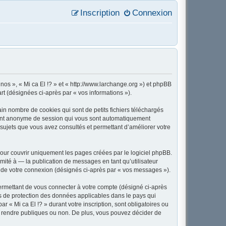
Inscription
Connexion
« nos », « Mi ca El !? » et « http://www.larchange.org ») et phpBB
art (désignées ci-après par « vos informations »).
in nombre de cookies qui sont de petits fichiers téléchargés
ifiant anonyme de session qui vous sont automatiquement
es sujets que vous avez consultés et permettant d’améliorer votre
our couvrir uniquement les pages créées par le logiciel phpBB.
ité à — la publication de messages en tant qu’utilisateur
rs de votre connexion (désignés ci-après par « vos messages »).
ermettant de vous connecter à votre compte (désigné ci-après
ois de protection des données applicables dans le pays qui
r « Mi ca El !? » durant votre inscription, sont obligatoires ou
tez rendre publiques ou non. De plus, vous pouvez décider de