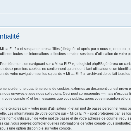
tialité
i ca El !? » et ses partenaires affiliés (désignés ci-après par « nous », « notre », 
tilisent toutes les informations collectées lors des sessions d’utilisation de votre p
Premièrement, en naviguant sur « Mi ca El !? », le logiciel phpBB génèrera un certa
 Les deux premiers cookies ne contiennent qu’un identifiant utilisateur et un ident
rs de votre navigation sur les sujets de « Mi ca El !? », archivant de ce fait tous l
alement créer une quatrième sorte de cookies, externes au document qui est prévu p
 nous envoyez et que nous collectons. Ceci peut correspondre — mais n’est pas lim
ar « votre compte ») et les messages que vous publiez après votre inscription et lo
igné ci-après par « votre nom d’utilisateur ») et un mot de passe personnel vous p
lle. Les informations de votre compte sur « Mi ca El !? » sont protégées par les l
re nom d’utilisateur, de votre mot de passe et de votre adresse de courriel requis pa
us les cas, vous pouvez contrôler quelles informations de votre compte vous souhai
depuis une option disponible sur votre compte.