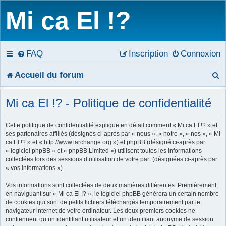
Mi ca El !?
FAQ
Inscription
Connexion
R
Accueil du forum
e
Mi ca El !? - Politique de confidentialité
c
Cette politique de confidentialité explique en détail comment « Mi ca El !? » et
h
ses partenaires affiliés (désignés ci-après par « nous », « notre », « nos », « Mi
ca El !? » et « http://www.larchange.org ») et phpBB (désigné ci-après par
e
« logiciel phpBB » et « phpBB Limited ») utilisent toutes les informations
collectées lors des sessions d’utilisation de votre part (désignées ci-après par
r
« vos informations »).
c
Vos informations sont collectées de deux manières différentes. Premièrement,
en naviguant sur « Mi ca El !? », le logiciel phpBB génèrera un certain nombre
h
de cookies qui sont de petits fichiers téléchargés temporairement par le
navigateur internet de votre ordinateur. Les deux premiers cookies ne
e
contiennent qu’un identifiant utilisateur et un identifiant anonyme de session