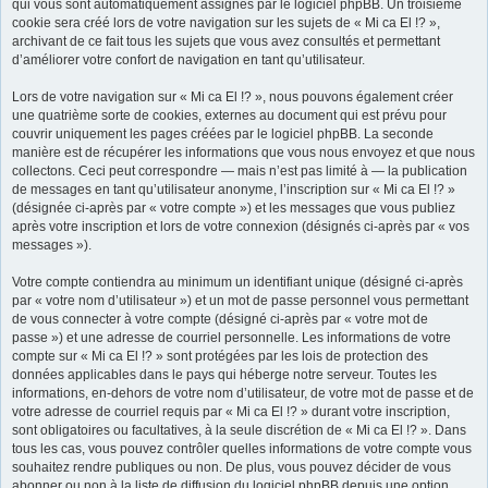
qui vous sont automatiquement assignés par le logiciel phpBB. Un troisième
cookie sera créé lors de votre navigation sur les sujets de « Mi ca El !? »,
r
archivant de ce fait tous les sujets que vous avez consultés et permettant
d’améliorer votre confort de navigation en tant qu’utilisateur.
Lors de votre navigation sur « Mi ca El !? », nous pouvons également créer
une quatrième sorte de cookies, externes au document qui est prévu pour
couvrir uniquement les pages créées par le logiciel phpBB. La seconde
manière est de récupérer les informations que vous nous envoyez et que nous
collectons. Ceci peut correspondre — mais n’est pas limité à — la publication
de messages en tant qu’utilisateur anonyme, l’inscription sur « Mi ca El !? »
(désignée ci-après par « votre compte ») et les messages que vous publiez
après votre inscription et lors de votre connexion (désignés ci-après par « vos
messages »).
Votre compte contiendra au minimum un identifiant unique (désigné ci-après
par « votre nom d’utilisateur ») et un mot de passe personnel vous permettant
de vous connecter à votre compte (désigné ci-après par « votre mot de
passe ») et une adresse de courriel personnelle. Les informations de votre
compte sur « Mi ca El !? » sont protégées par les lois de protection des
données applicables dans le pays qui héberge notre serveur. Toutes les
informations, en-dehors de votre nom d’utilisateur, de votre mot de passe et de
votre adresse de courriel requis par « Mi ca El !? » durant votre inscription,
sont obligatoires ou facultatives, à la seule discrétion de « Mi ca El !? ». Dans
tous les cas, vous pouvez contrôler quelles informations de votre compte vous
souhaitez rendre publiques ou non. De plus, vous pouvez décider de vous
abonner ou non à la liste de diffusion du logiciel phpBB depuis une option