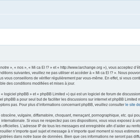
 notre », « nos », « Mi ca El !? » et « http://www.larchange.org »), vous acceptez d
ditions suivantes, veuillez ne pas utiliser et accéder à « Mi ca El !? ». Nous pouv
s vous conseillons de vérifier régulièrement par vous-même. En effet, si vous conti
ble des conditions modifiées et mises à jour.
 logiciel phpBB » et « phpBB Limited ») qui est un logiciel de forum de discussio
iel phpBB a pour seul but de faciliter les discussions sur internet et phpBB Limit
ptons pas. Pour plus d’informations concernant phpBB, veuillez consulter
le site 
obscène, vulgaire, diffamatoire, choquant, menaçant, pornographique, etc. qui pourr
oi internationale. Si vous ne respectez pas ces dispositions, vous vous exposez à u
ités officielles. L’adresse IP de tous les messages est enregistrée afin d’aider au re
verrouiller n’importe quel sujet et message à n’importe quel moment si nous estimons
istrées dans notre base de données. Bien que ces informations ne seront pas diffu