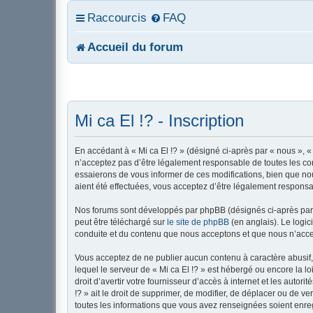
Raccourcis
FAQ
Accueil du forum
Mi ca El !? - Inscription
En accédant à « Mi ca El !? » (désigné ci-après par « nous », «
n’acceptez pas d’être légalement responsable de toutes les con
essaierons de vous informer de ces modifications, bien que nou
aient été effectuées, vous acceptez d’être légalement responsa
Nos forums sont développés par phpBB (désignés ci-après par «
peut être téléchargé sur
le site de phpBB
(en anglais). Le logic
conduite et du contenu que nous acceptons et que nous n’acce
Vous acceptez de ne publier aucun contenu à caractère abusif, 
lequel le serveur de « Mi ca El !? » est hébergé ou encore la l
droit d’avertir votre fournisseur d’accès à internet et les autor
!? » ait le droit de supprimer, de modifier, de déplacer ou de 
toutes les informations que vous avez renseignées soient enreg