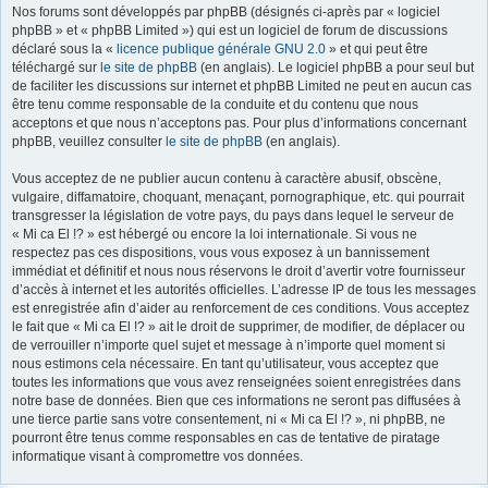
Nos forums sont développés par phpBB (désignés ci-après par « logiciel
r
phpBB » et « phpBB Limited ») qui est un logiciel de forum de discussions
déclaré sous la «
licence publique générale GNU 2.0
» et qui peut être
téléchargé sur
le site de phpBB
(en anglais). Le logiciel phpBB a pour seul but
de faciliter les discussions sur internet et phpBB Limited ne peut en aucun cas
être tenu comme responsable de la conduite et du contenu que nous
acceptons et que nous n’acceptons pas. Pour plus d’informations concernant
phpBB, veuillez consulter
le site de phpBB
(en anglais).
Vous acceptez de ne publier aucun contenu à caractère abusif, obscène,
vulgaire, diffamatoire, choquant, menaçant, pornographique, etc. qui pourrait
transgresser la législation de votre pays, du pays dans lequel le serveur de
« Mi ca El !? » est hébergé ou encore la loi internationale. Si vous ne
respectez pas ces dispositions, vous vous exposez à un bannissement
immédiat et définitif et nous nous réservons le droit d’avertir votre fournisseur
d’accès à internet et les autorités officielles. L’adresse IP de tous les messages
est enregistrée afin d’aider au renforcement de ces conditions. Vous acceptez
le fait que « Mi ca El !? » ait le droit de supprimer, de modifier, de déplacer ou
de verrouiller n’importe quel sujet et message à n’importe quel moment si
nous estimons cela nécessaire. En tant qu’utilisateur, vous acceptez que
toutes les informations que vous avez renseignées soient enregistrées dans
notre base de données. Bien que ces informations ne seront pas diffusées à
une tierce partie sans votre consentement, ni « Mi ca El !? », ni phpBB, ne
pourront être tenus comme responsables en cas de tentative de piratage
informatique visant à compromettre vos données.