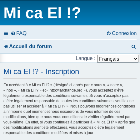
Mi ca El !?
FAQ
Connexion
R
Accueil du forum
e
Langue :
c
Mi ca El !? - Inscription
h
En accédant à « Mi ca El !? » (désigné ci-après par « nous », « notre »,
« nos », « Mi ca El !? » et « http://larchange.org »), vous acceptez d’être
e
légalement responsable des conditions suivantes. Si vous n’acceptez pas
d’être légalement responsable de toutes les conditions suivantes, veuillez ne
r
pas utiliser et accéder à « Mi ca El !? ». Nous pouvons modifier ces conditions
à n’importe quel moment et nous essaierons de vous informer de ces
c
modifications, bien que nous vous conseillons de vérifier régulièrement par
vous-même. En effet, si vous continuez à participer à « Mi ca El !? » après que
h
des modifications aient été effectuées, vous acceptez d’être légalement
responsable des conditions modifiées et mises à jour.
e