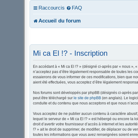
Raccourcis
FAQ
Accueil du forum
Mi ca El !? - Inscription
En accédant à « Mi ca El !? » (désigné ci-après par « nous », « 
n’acceptez pas d’être légalement responsable de toutes les con
essaierons de vous informer de ces modifications, bien que nou
aient été effectuées, vous acceptez d’être légalement responsa
Nos forums sont développés par phpBB (désignés ci-après par «
peut être téléchargé sur
le site de phpBB
(en anglais). Le logic
conduite et du contenu que nous acceptons et que nous n’acce
Vous acceptez de ne publier aucun contenu à caractère abusif, 
lequel le serveur de « Mi ca El !? » est hébergé ou encore la l
droit d’avertir votre fournisseur d’accès à internet et les autor
!? » ait le droit de supprimer, de modifier, de déplacer ou de 
toutes les informations que vous avez renseignées soient enreg