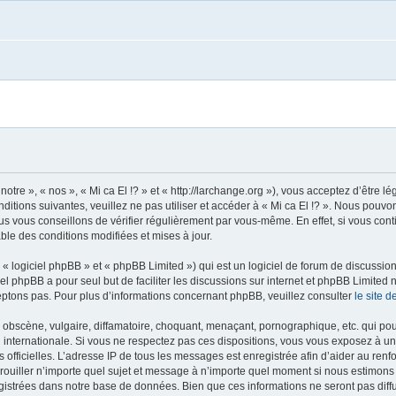
notre », « nos », « Mi ca El !? » et « http://larchange.org »), vous acceptez d’être
ditions suivantes, veuillez ne pas utiliser et accéder à « Mi ca El !? ». Nous pouv
s vous conseillons de vérifier régulièrement par vous-même. En effet, si vous conti
ble des conditions modifiées et mises à jour.
 logiciel phpBB » et « phpBB Limited ») qui est un logiciel de forum de discussio
iel phpBB a pour seul but de faciliter les discussions sur internet et phpBB Limit
ptons pas. Pour plus d’informations concernant phpBB, veuillez consulter
le site 
obscène, vulgaire, diffamatoire, choquant, menaçant, pornographique, etc. qui pourr
oi internationale. Si vous ne respectez pas ces dispositions, vous vous exposez à u
ités officielles. L’adresse IP de tous les messages est enregistrée afin d’aider au re
verrouiller n’importe quel sujet et message à n’importe quel moment si nous estimons
istrées dans notre base de données. Bien que ces informations ne seront pas diffu