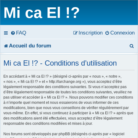
Mi ca El !?
FAQ
Inscription
Connexion
R
Accueil du forum
e
Mi ca El !? - Conditions d’utilisation
c
En accédant à « Mi ca El !? » (désigné ci-après par « nous », « notre »,
h
« nos », « Mi ca El !? » et « http://larchange.org »), vous acceptez d’être
légalement responsable des conditions suivantes. Si vous n’acceptez pas
e
d’être légalement responsable de toutes les conditions suivantes, veuillez ne
pas utiliser et accéder à « Mi ca El !? ». Nous pouvons modifier ces conditions
r
à n’importe quel moment et nous essaierons de vous informer de ces
modifications, bien que nous vous conseillons de vérifier régulièrement par
c
vous-même. En effet, si vous continuez à participer à « Mi ca El !? » après que
des modifications aient été effectuées, vous acceptez d’être légalement
h
responsable des conditions modifiées et mises à jour.
e
Nos forums sont développés par phpBB (désignés ci-après par « logiciel