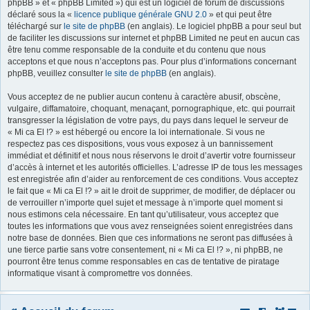
phpBB » et « phpBB Limited ») qui est un logiciel de forum de discussions
déclaré sous la «
licence publique générale GNU 2.0
» et qui peut être
r
téléchargé sur
le site de phpBB
(en anglais). Le logiciel phpBB a pour seul but
de faciliter les discussions sur internet et phpBB Limited ne peut en aucun cas
être tenu comme responsable de la conduite et du contenu que nous
acceptons et que nous n’acceptons pas. Pour plus d’informations concernant
phpBB, veuillez consulter
le site de phpBB
(en anglais).
Vous acceptez de ne publier aucun contenu à caractère abusif, obscène,
vulgaire, diffamatoire, choquant, menaçant, pornographique, etc. qui pourrait
transgresser la législation de votre pays, du pays dans lequel le serveur de
« Mi ca El !? » est hébergé ou encore la loi internationale. Si vous ne
respectez pas ces dispositions, vous vous exposez à un bannissement
immédiat et définitif et nous nous réservons le droit d’avertir votre fournisseur
d’accès à internet et les autorités officielles. L’adresse IP de tous les messages
est enregistrée afin d’aider au renforcement de ces conditions. Vous acceptez
le fait que « Mi ca El !? » ait le droit de supprimer, de modifier, de déplacer ou
de verrouiller n’importe quel sujet et message à n’importe quel moment si
nous estimons cela nécessaire. En tant qu’utilisateur, vous acceptez que
toutes les informations que vous avez renseignées soient enregistrées dans
notre base de données. Bien que ces informations ne seront pas diffusées à
une tierce partie sans votre consentement, ni « Mi ca El !? », ni phpBB, ne
pourront être tenus comme responsables en cas de tentative de piratage
informatique visant à compromettre vos données.