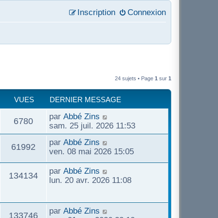
Inscription
Connexion
24 sujets • Page
1
sur
1
VUES
DERNIER MESSAGE
par
Abbé Zins
6780
sam. 25 juil. 2026 11:53
par
Abbé Zins
61992
ven. 08 mai 2026 15:05
par
Abbé Zins
134134
lun. 20 avr. 2026 11:08
par
Abbé Zins
133746