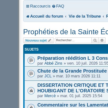
Raccourcis
FAQ
Accueil du forum
Vie de la Tribune
P
Prophéties de la Sainte Éc
Recher
Re
Nouveau sujet
SUJETS
Préparation réédition L 3 Con
par
Abbé Zins
»
ven. 10 juil. 2026 11:5
Chute de la Grande Prostituée
par
JCL
»
mar. 10 mars 2026 11:11
DISSERTATION CRITIQUE ET
HOUBIGANT DE L'ORATOIRE S
par
Mercè
»
mar. 01 juil. 2025 15:54
Commentaire sur les Lamentat