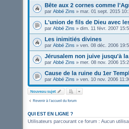
Bête aux 2 cornes comme l'Ag
par
Abbé Zins
»
mar. 01 sept. 2015 10:
L'union de fils de Dieu avec l
par
Abbé Zins
»
dim. 11 févr. 2007 15:
Les inimitiés divines
par
Abbé Zins
»
ven. 08 déc. 2006 19:
Jérusalem non juive jusqu'à la
par
Abbé Zins
»
mer. 08 nov. 2006 15:
Cause de la ruine du 1er Temp
par
Abbé Zins
»
ven. 10 nov. 2006 11:3
Nouveau sujet
Revenir à l’accueil du forum
QUI EST EN LIGNE ?
Utilisateurs parcourant ce forum : Aucun utilisat