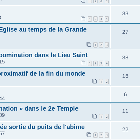
1
2
3
4
33
8
1
2
3
4
 l'Eglise au temps de la Grande
27
1
2
3
abomination dans le Lieu Saint
38
15
1
2
3
4
roximatif de la fin du monde
16
1
2
6
44
nation » dans le 2e Temple
11
09
1
2
ée sortie du puits de l'abîme
22
57
1
2
3