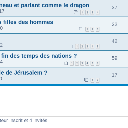
neau et parlant comme le dragon
37
17
1
2
3
4
es filles des hommes
22
50
1
2
3
42
52
1
2
3
4
5
 fin des temps des nations ?
59
24
1
2
3
4
5
6
le de Jérusalem ?
17
0
1
2
eur inscrit et 4 invités