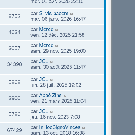
mer. 01 avr. 2026 22:10
par
Si vis pacem
8752
mar. 06 janv. 2026 16:47
par
Mercè
4634
ven. 12 déc. 2025 21:58
par
Mercè
3057
sam. 29 nov. 2025 19:00
par
JCL
34398
sam. 30 août 2025 11:47
par
JCL
5868
lun. 28 juil. 2025 19:02
par
Abbé Zins
3900
ven. 21 mars 2025 11:04
par
JCL
5786
jeu. 16 nov. 2023 7:08
par
InHocSignoVinces
67429
sam. 13 oct. 2018 16:38