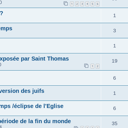
0
1
2
3
4
5
6
 ?
1
temps
3
1
exposée par Saint Thomas
19
0
1
2
6
ersion des juifs
1
mps /éclipse de l'Eglise
6
période de la fin du monde
35
4