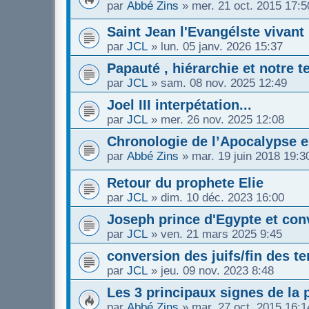
par
Abbé Zins
»
mer. 21 oct. 2015 17:5
Saint Jean l'Evangélste vivant
par
JCL
»
lun. 05 janv. 2026 15:37
Papauté , hiérarchie et notre 
par
JCL
»
sam. 08 nov. 2025 12:49
Joel III interpétation...
par
JCL
»
mer. 26 nov. 2025 12:08
Chronologie de l’Apocalypse 
par
Abbé Zins
»
mar. 19 juin 2018 19:3
Retour du prophete Elie
par
JCL
»
dim. 10 déc. 2023 16:00
Joseph prince d'Egypte et conv
par
JCL
»
ven. 21 mars 2025 9:45
conversion des juifs/fin des te
par
JCL
»
jeu. 09 nov. 2023 8:48
Les 3 principaux signes de la 
par
Abbé Zins
»
mar. 27 oct. 2015 16:1