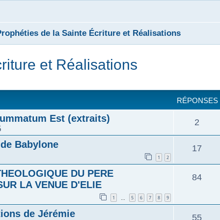
rophéties de la Sainte Écriture et Réalisations
riture et Réalisations
cher
cherche avancée
RÉPONSES
summatum Est (extraits)
2
5
 de Babylone
17
1
2
 THEOLOGIQUE DU PERE
84
UR LA VENUE D'ELIE
1
5
6
7
8
9
…
ions de Jérémie
55