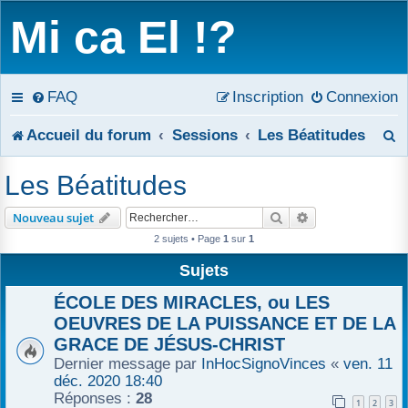
Mi ca El !?
FAQ
Inscription
Connexion
R
Accueil du forum
Sessions
Les Béatitudes
e
Les Béatitudes
c
Rechercher
Recherche avanc
Nouveau sujet
h
2 sujets • Page
1
sur
1
e
Sujets
r
ÉCOLE DES MIRACLES, ou LES
OEUVRES DE LA PUISSANCE ET DE LA
c
GRACE DE JÉSUS-CHRIST
Dernier message par
InHocSignoVinces
«
ven. 11
h
déc. 2020 18:40
e
Réponses :
28
1
2
3