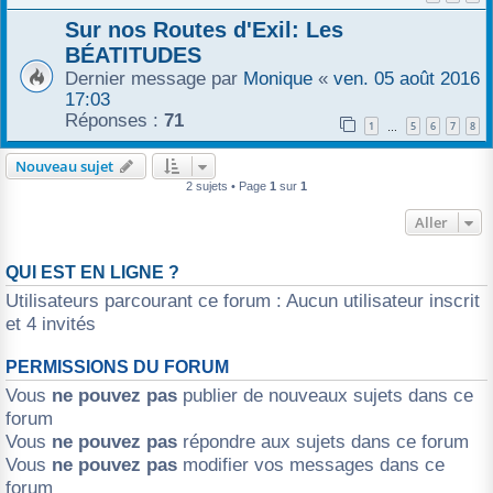
r
Sur nos Routes d'Exil: Les
BÉATITUDES
Dernier message par
Monique
«
ven. 05 août 2016
17:03
Réponses :
71
1
5
6
7
8
…
Nouveau sujet
2 sujets • Page
1
sur
1
Aller
QUI EST EN LIGNE ?
Utilisateurs parcourant ce forum : Aucun utilisateur inscrit
et 4 invités
PERMISSIONS DU FORUM
Vous
ne pouvez pas
publier de nouveaux sujets dans ce
forum
Vous
ne pouvez pas
répondre aux sujets dans ce forum
Vous
ne pouvez pas
modifier vos messages dans ce
forum