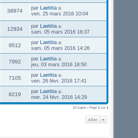
par
Laetitia
38974
ven. 25 mars 2016 10:04
par
Laetitia
12934
sam. 05 mars 2016 16:37
par
Laetitia
9512
sam. 05 mars 2016 14:26
par
Laetitia
7992
jeu. 03 mars 2016 18:50
par
Laetitia
7105
ven. 26 févr. 2016 17:41
par
Laetitia
8219
mer. 24 févr. 2016 14:29
10 sujets • Page
1
sur
1
Aller