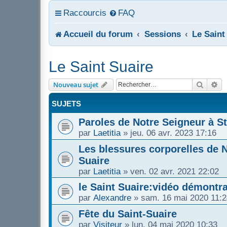
Raccourcis
FAQ
Accueil du forum
Sessions
Le Saint
Le Saint Suaire
Recher
Re
Nouveau sujet
SUJETS
Paroles de Notre Seigneur à S
par
Laetitia
»
jeu. 06 avr. 2023 17:16
Les blessures corporelles de N
Suaire
par
Laetitia
»
ven. 02 avr. 2021 22:02
le Saint Suaire:vidéo démontra
par
Alexandre
»
sam. 16 mai 2020 11:2
Fête du Saint-Suaire
par
Visiteur
»
lun. 04 mai 2020 10:33