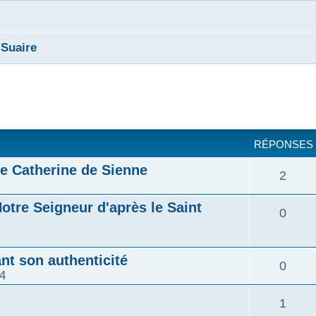
 Suaire
cher
cherche avancée
RÉPONSES
te Catherine de Sienne
2
otre Seigneur d'après le Saint
0
nt son authenticité
0
4
1