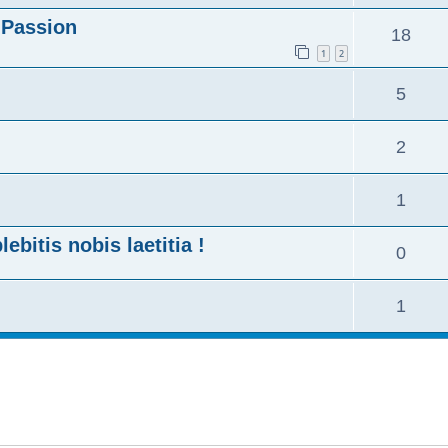
 Passion
18
1
2
5
2
1
bitis nobis laetitia !
0
1