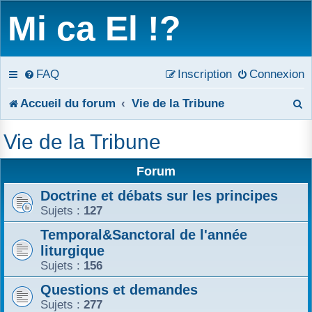
Mi ca El !?
FAQ
Inscription
Connexion
R
Accueil du forum
Vie de la Tribune
e
Vie de la Tribune
c
Forum
h
Doctrine et débats sur les principes
e
Sujets :
127
r
Temporal&Sanctoral de l'année
liturgique
c
Sujets :
156
h
Questions et demandes
e
Sujets :
277