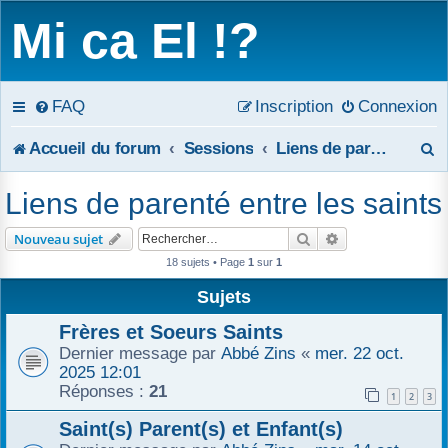
Mi ca El !?
FAQ
Inscription
Connexion
R
Accueil du forum
Sessions
Liens de parenté entre les saints
e
Liens de parenté entre les saints
c
Rechercher
Recherche avanc
Nouveau sujet
h
18 sujets • Page
1
sur
1
e
Sujets
r
Frères et Soeurs Saints
Dernier message par
Abbé Zins
«
mer. 22 oct.
c
2025 12:01
Réponses :
21
1
2
3
h
Saint(s) Parent(s) et Enfant(s)
e