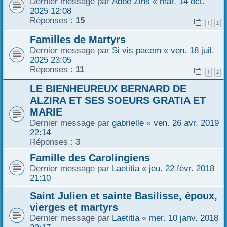
Dernier message par
Abbé Zins
«
mar. 14 oct.
2025 12:08
r
Réponses :
15
1
2
Familles de Martyrs
Dernier message par
Si vis pacem
«
ven. 18 juil.
2025 23:05
Réponses :
11
1
2
LE BIENHEUREUX BERNARD DE
ALZIRA ET SES SOEURS GRATIA ET
MARIE
Dernier message par
gabrielle
«
ven. 26 avr. 2019
22:14
Réponses :
3
Famille des Carolingiens
Dernier message par
Laetitia
«
jeu. 22 févr. 2018
21:10
Saint Julien et sainte Basilisse, époux,
vierges et martyrs
Dernier message par
Laetitia
«
mer. 10 janv. 2018