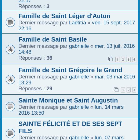
22:17
Réponses :
3
Famille de Saint Léger d'Autun
Dernier message par
Laetitia
«
ven. 15 sept. 2017
22:16
Famille de Saint Basile
Dernier message par
gabrielle
«
mer. 13 juil. 2016
14:48
Réponses :
36
1
2
3
4
Famille de Saint Grégoire le Grand
Dernier message par
gabrielle
«
mar. 03 mai 2016
13:29
Réponses :
29
1
2
3
Sainte Monique et Saint Augustin
Dernier message par
gabrielle
«
lun. 14 mars
2016 13:50
SAINTE FÉLICITÉ ET DE SES SEPT
FILS
Dernier message par
gabrielle
«
lun. 07 mars