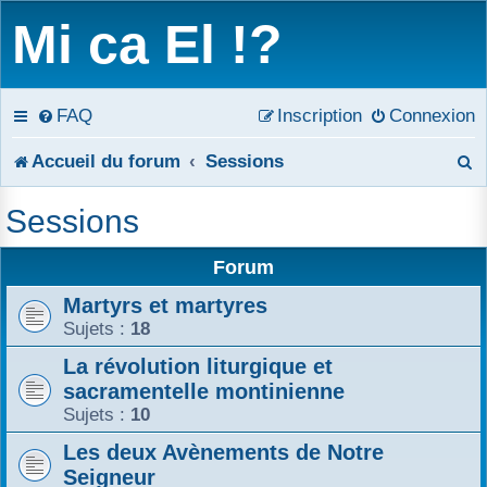
Mi ca El !?
FAQ
Inscription
Connexion
R
Accueil du forum
Sessions
e
Sessions
c
Forum
h
Martyrs et martyres
e
Sujets :
18
r
La révolution liturgique et
sacramentelle montinienne
c
Sujets :
10
h
Les deux Avènements de Notre
e
Seigneur