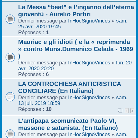
La Messa “beat” e l’inganno dell’eterna
gioventù - Aurelio Porfiri
Dernier message par
InHocSignoVinces
«
sam.
25 avr. 2020 19:45
Réponses :
1
Mauriac e gli idioti ( e la « reprimenda
» contro Mons.Domenico Celada - 1969
)
Dernier message par
InHocSignoVinces
«
lun. 20
avr. 2020 20:20
Réponses :
6
LA CONTROCHIESA ANTICRISTICA
CONCILIARE (En Italiano)
Dernier message par
InHocSignoVinces
«
sam.
13 juil. 2019 18:59
Réponses :
10
1
2
L’antipapa scomunicato Paolo VI,
massone e satanista. (En Italiano)
Dernier message par
InHocSignoVinces
«
sam.