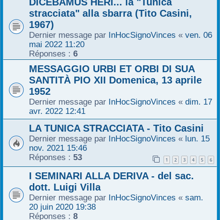
DICEBAMUS HERI... la "Tunica
r
stracciata" alla sbarra (Tito Casini,
1967)
Dernier message par
InHocSignoVinces
«
ven. 06
mai 2022 11:20
Réponses :
6
MESSAGGIO URBI ET ORBI DI SUA
SANTITÀ PIO XII Domenica, 13 aprile
1952
Dernier message par
InHocSignoVinces
«
dim. 17
avr. 2022 12:41
LA TUNICA STRACCIATA - Tito Casini
Dernier message par
InHocSignoVinces
«
lun. 15
nov. 2021 15:46
Réponses :
53
1
2
3
4
5
6
I SEMINARI ALLA DERIVA - del sac.
dott. Luigi Villa
Dernier message par
InHocSignoVinces
«
sam.
20 juin 2020 19:38
Réponses :
8