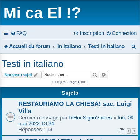
Mi ca El !?
FAQ
Inscription
Connexion
R
Accueil du forum
In Italiano
Testi in italiano
e
Testi in italiano
c
Rechercher
Recherche avanc
Nouveau sujet
h
10 sujets • Page
1
sur
1
e
Sujets
r
RESTAURIAMO LA CHIESA! sac. Luigi
Villa
c
Dernier message par
InHocSignoVinces
«
lun. 09
mai 2022 13:34
h
Réponses :
13
1
2
e