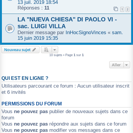
13 juil. 2019 18:54
Réponses :
11
1
2
LA "NUEVA CHIESA" DI PAOLO VI -
sac. LUIGI VILLA
Dernier message par
InHocSignoVinces
«
sam.
15 juin 2019 15:35
Nouveau sujet
10 sujets • Page
1
sur
1
Aller
QUI EST EN LIGNE ?
Utilisateurs parcourant ce forum : Aucun utilisateur inscrit
et 6 invités
PERMISSIONS DU FORUM
Vous
ne pouvez pas
publier de nouveaux sujets dans ce
forum
Vous
ne pouvez pas
répondre aux sujets dans ce forum
Vous
ne pouvez pas
modifier vos messages dans ce