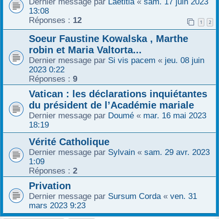
Dernier message par
Laetitia
«
sam. 17 juin 2023
13:08
Réponses :
12
1
2
Soeur Faustine Kowalska , Marthe
robin et Maria Valtorta...
Dernier message par
Si vis pacem
«
jeu. 08 juin
2023 0:22
Réponses :
9
Vatican : les déclarations inquiétantes
du président de l’Académie mariale
Dernier message par
Doumé
«
mar. 16 mai 2023
18:19
Vérité Catholique
Dernier message par
Sylvain
«
sam. 29 avr. 2023
1:09
Réponses :
2
Privation
Dernier message par
Sursum Corda
«
ven. 31
mars 2023 9:23