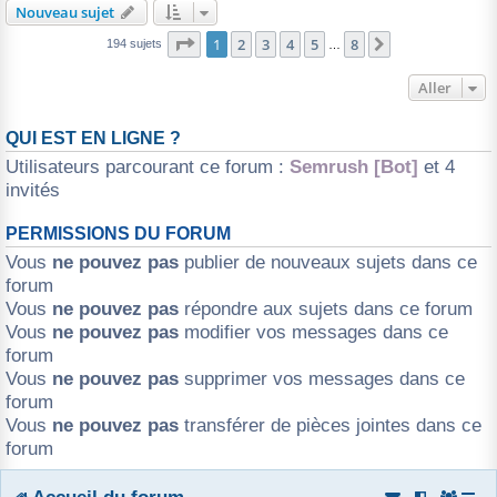
Nouveau sujet
Page
1
sur
8
1
2
3
4
5
8
Suivant
194 sujets
…
Aller
QUI EST EN LIGNE ?
Utilisateurs parcourant ce forum :
Semrush [Bot]
et 4
invités
PERMISSIONS DU FORUM
Vous
ne pouvez pas
publier de nouveaux sujets dans ce
forum
Vous
ne pouvez pas
répondre aux sujets dans ce forum
Vous
ne pouvez pas
modifier vos messages dans ce
forum
Vous
ne pouvez pas
supprimer vos messages dans ce
forum
Vous
ne pouvez pas
transférer de pièces jointes dans ce
forum
Accueil du forum