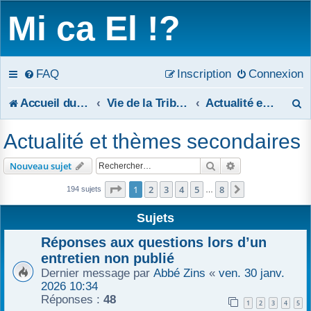
Mi ca El !?
FAQ
Inscription
Connexion
R
Accueil du forum
Vie de la Tribune
Actualité et thèmes secondaires
e
Actualité et thèmes secondaires
c
Rechercher
Recherche avanc
Nouveau sujet
h
Page
1
sur
8
1
2
3
4
5
8
Suivant
194 sujets
…
e
Sujets
r
Réponses aux questions lors d’un
c
entretien non publié
Dernier message par
Abbé Zins
«
ven. 30 janv.
h
2026 10:34
Réponses :
48
e
1
2
3
4
5