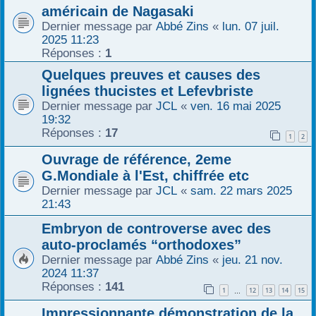
américain de Nagasaki
Dernier message par
Abbé Zins
«
lun. 07 juil.
2025 11:23
Réponses :
1
Quelques preuves et causes des
lignées thucistes et Lefevbriste
Dernier message par
JCL
«
ven. 16 mai 2025
19:32
Réponses :
17
1
2
Ouvrage de référence, 2eme
G.Mondiale à l'Est, chiffrée etc
Dernier message par
JCL
«
sam. 22 mars 2025
21:43
Embryon de controverse avec des
auto-proclamés “orthodoxes”
Dernier message par
Abbé Zins
«
jeu. 21 nov.
2024 11:37
Réponses :
141
1
12
13
14
15
…
Impressionnante démonstration de la