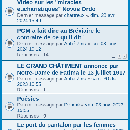
Vidéo sur les "miracles
eucharistiques" Novus Ordo
Dernier message par
chartreux
«
dim. 28 avr.
2024 15:49
PGM a fait dire au Bréviaire le
contraire de ce qu'il dit !
Dernier message par
Abbé Zins
«
lun. 08 janv.
2024 10:12
Réponses :
14
1
2
LE GRAND CHÂTIMENT annoncé par
Notre-Dame de Fatima le 13 juillet 1917
Dernier message par
Abbé Zins
«
sam. 30 déc.
2023 16:55
Réponses :
1
Poésies
Dernier message par
Doumé
«
ven. 03 nov. 2023
15:55
Réponses :
9
Le port du pantalon par les femmes