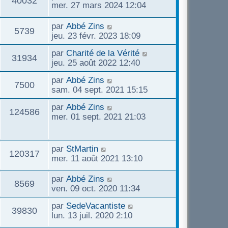
V
40032
e
i
e
mer. 27 mars 2024 12:04
g
e
s
e
r
e
u
s
r
n
D
par
Abbé Zins
s
a
V
5739
m
i
e
jeu. 23 févr. 2023 18:09
g
e
e
e
r
e
u
s
D
par
Charité de la Vérité
r
n
V
31934
s
s
e
jeu. 25 août 2022 12:40
m
i
e
a
r
e
e
u
D
par
Abbé Zins
g
n
s
r
V
7500
e
s
sam. 04 sept. 2021 15:15
e
i
s
m
e
r
e
a
e
u
D
par
Abbé Zins
n
r
V
g
124586
s
e
s
mer. 01 sept. 2021 21:03
i
m
e
s
e
r
e
e
u
a
n
r
s
g
s
i
m
D
par
StMartin
s
e
e
V
120317
e
e
e
mer. 11 août 2021 13:10
a
r
s
r
g
s
u
m
s
n
e
D
par
Abbé Zins
V
8569
e
a
i
e
ven. 09 oct. 2020 11:34
e
s
g
e
r
u
s
e
D
par
SedeVacantiste
r
n
V
39830
s
a
e
lun. 13 juil. 2020 2:10
m
i
g
e
r
e
e