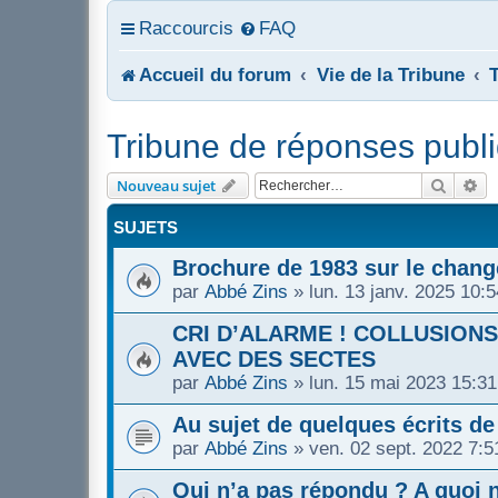
Raccourcis
FAQ
Accueil du forum
Vie de la Tribune
Tribune de réponses publ
Recher
Re
Nouveau sujet
SUJETS
Brochure de 1983 sur le chang
par
Abbé Zins
»
lun. 13 janv. 2025 10:5
CRI D’ALARME ! COLLUSION
AVEC DES SECTES
par
Abbé Zins
»
lun. 15 mai 2023 15:31
Au sujet de quelques écrits d
par
Abbé Zins
»
ven. 02 sept. 2022 7:5
Qui n’a pas répondu ? A quoi n