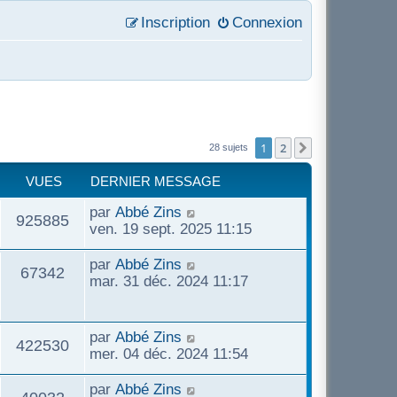
Inscription
Connexion
1
2
Suivant
28 sujets
VUES
DERNIER MESSAGE
D
par
Abbé Zins
V
925885
e
ven. 19 sept. 2025 11:15
r
u
n
D
par
Abbé Zins
V
67342
i
e
mar. 31 déc. 2024 11:17
e
e
r
u
r
n
s
m
i
D
par
Abbé Zins
e
V
422530
e
e
e
mer. 04 déc. 2024 11:54
s
r
r
s
u
s
m
n
D
par
Abbé Zins
a