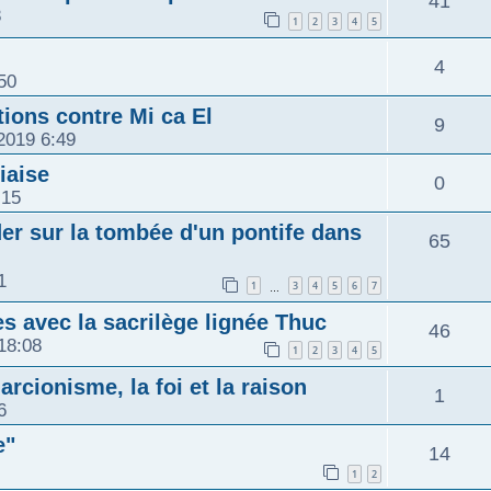
R
41
n
8
p
1
2
3
4
5
e
é
s
o
R
4
s
50
p
e
n
é
ions contre Mi ca El
R
9
o
2019 6:49
s
s
p
é
n
iaise
R
0
e
o
:15
p
s
é
r sur la tombée d'un pontife dans
s
n
R
65
o
e
p
s
1
é
1
3
4
5
6
7
…
n
s
o
 avec la sacrilège lignée Thuc
e
p
R
46
s
18:08
n
1
2
3
4
5
s
o
é
e
rcionisme, la foi et la raison
R
s
1
n
6
p
s
é
e
e"
R
s
14
o
1
2
p
s