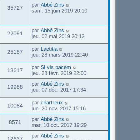
u
e
n
s
D
par
Abbé Zins
r
V
35727
s
i
s
e
sam. 15 juin 2019 20:10
m
e
e
a
r
e
u
r
g
n
s
s
m
e
i
s
D
par
Abbé Zins
e
V
22091
e
e
a
e
jeu. 02 mai 2019 20:12
s
r
g
r
s
u
s
m
e
n
D
par
Laetitia
a
V
25187
e
i
e
jeu. 28 mars 2019 22:40
g
e
s
e
r
e
u
s
r
n
D
par
Si vis pacem
s
a
V
13617
m
i
e
jeu. 28 févr. 2019 22:00
g
e
e
e
r
e
u
s
D
par
Abbé Zins
r
n
V
19988
s
s
e
jeu. 07 déc. 2017 17:34
m
i
e
a
r
e
e
u
g
n
s
D
par
chartreux
r
V
10084
s
e
i
s
e
lun. 20 nov. 2017 15:16
m
e
e
a
r
e
u
D
par
Abbé Zins
r
g
n
s
V
8571
s
e
mar. 10 oct. 2017 19:29
m
e
i
s
e
r
e
e
a
u
D
par
Abbé Zins
n
s
r
V
g
12637