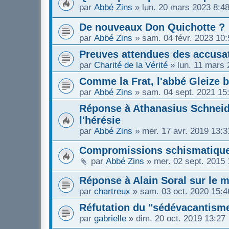
par
Abbé Zins
»
lun. 20 mars 2023 8:4
De nouveaux Don Quichotte ?
par
Abbé Zins
»
sam. 04 févr. 2023 10:
Preuves attendues des accusat
par
Charité de la Vérité
»
lun. 11 mars 
Comme la Frat, l'abbé Gleize b
par
Abbé Zins
»
sam. 04 sept. 2021 15
Réponse à Athanasius Schneide
l'hérésie
par
Abbé Zins
»
mer. 17 avr. 2019 13:3
Compromissions schismatiques
par
Abbé Zins
»
mer. 02 sept. 2015 
Réponse à Alain Soral sur le ma
par
chartreux
»
sam. 03 oct. 2020 15:4
Réfutation du "sédévacantism
par
gabrielle
»
dim. 20 oct. 2019 13:27