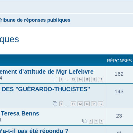
Tribune de réponses publiques
iques
cher
cherche avancée
RÉPONSES
ement d’attitude de Mgr Lefebvre
R
162
4
1
13
14
15
16
17
…
é
S DES "GUÉRARDO-THUCISTES"
R
143
p
é
1
11
12
13
14
15
…
o
e Teresa Benns
p
R
23
n
1
1
2
3
o
é
’a-t-il pas été répondu ?
s