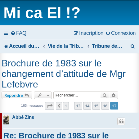
Mi ca El !?
FAQ
Inscription
Connexion
R
Accueil du forum
Vie de la Tribune
Tribune de réponses publiques
e
Brochure de 1983 sur le
c
changement d’attitude de Mgr
h
Lefebvre
e
Rechercher
Recherche 
Répondre
r
Page
17
sur
17
1
13
14
15
16
17
Précédent
163 messages
…
c
Abbé Zins
h
Re: Brochure de 1983 sur le
e