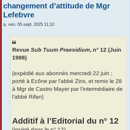
changement d’attitude de Mgr
r
Lefebvre
M
ven. 05 sept. 2025 11:10
e
s
s
a
Revue
Sub Tuum Praesidium
, n° 12 (Juin
g
e
1988)
(expédié aux abonnés mercredi 22 juin ;
porté à Ecône par l’abbé Zins, et remis le 28
à Mgr de Castro Mayer par l’intermédiaire de
l’abbé Rifan)
Additif à l’Editorial du n° 12
(inséré dans le n° 12)