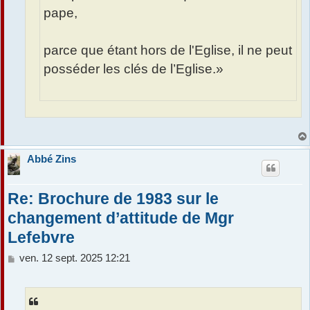
pape,
parce que étant hors de l'Eglise, il ne peut
posséder les clés de l’Eglise.»
Abbé Zins
Re: Brochure de 1983 sur le
changement d’attitude de Mgr
Lefebvre
M
ven. 12 sept. 2025 12:21
e
s
s
a