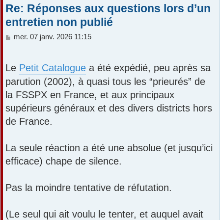
Re: Réponses aux questions lors d’un
entretien non publié
M
mer. 07 janv. 2026 11:15
e
s
s
Le
Petit Catalogue
a été expédié, peu après sa
a
parution (2002), à quasi tous les “prieurés” de
g
e
la FSSPX en France, et aux principaux
supérieurs généraux et des divers districts hors
de France.
La seule réaction a été une absolue (et jusqu’ici
efficace) chape de silence.
Pas la moindre tentative de réfutation.
(Le seul qui ait voulu le tenter, et auquel avait