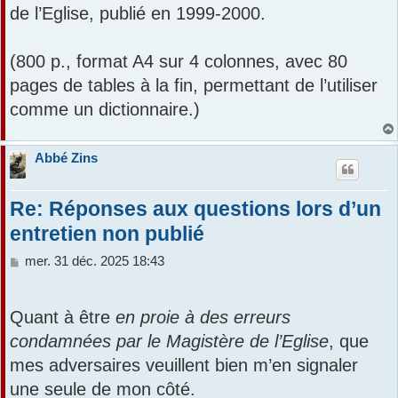
de l’Eglise, publié en 1999-2000.
(800 p., format A4 sur 4 colonnes, avec 80
pages de tables à la fin, permettant de l’utiliser
comme un dictionnaire.)
Abbé Zins
Re: Réponses aux questions lors d’un
entretien non publié
M
mer. 31 déc. 2025 18:43
e
s
s
Quant à être
en proie à des erreurs
a
condamnées par le Magistère de l’Eglise
, que
g
e
mes adversaires veuillent bien m’en signaler
une seule de mon côté.