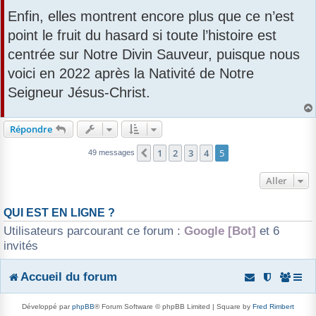
Enfin, elles montrent encore plus que ce n’est
point le fruit du hasard si toute l’histoire est
centrée sur Notre Divin Sauveur, puisque nous
voici en 2022 après la Nativité de Notre
Seigneur Jésus-Christ.
Répondre
1
2
3
4
5
Précédent
49 messages
Aller
QUI EST EN LIGNE ?
Utilisateurs parcourant ce forum :
Google [Bot]
et 6
invités
Accueil du forum
Développé par
phpBB
® Forum Software © phpBB Limited | Square by
Fred Rimbert