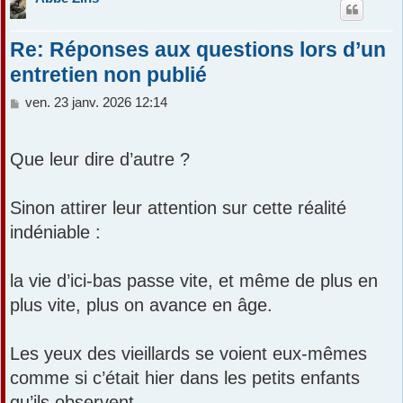
Re: Réponses aux questions lors d’un
entretien non publié
M
ven. 23 janv. 2026 12:14
e
s
s
Que leur dire d’autre ?
a
g
e
Sinon attirer leur attention sur cette réalité
indéniable :
la vie d’ici-bas passe vite, et même de plus en
plus vite, plus on avance en âge.
Les yeux des vieillards se voient eux-mêmes
comme si c’était hier dans les petits enfants
qu’ils observent.