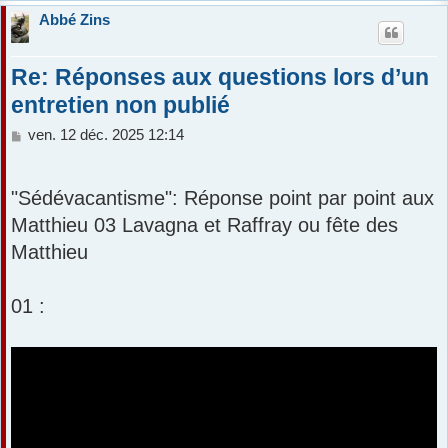
Abbé Zins
Re: Réponses aux questions lors d’un
entretien non publié
M
ven. 12 déc. 2025 12:14
e
s
s
"Sédévacantisme": Réponse point par point aux
a
Matthieu 03 Lavagna et Raffray ou fête des
g
e
Matthieu
01 :