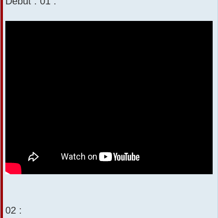
Début : 01 :
02 :