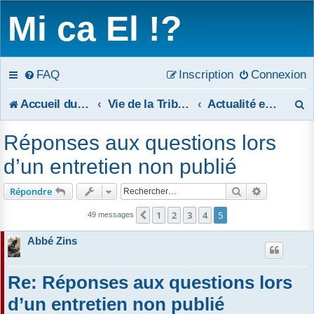
Mi ca El !?
FAQ
Inscription
Connexion
R
Accueil du forum
Vie de la Tribune
Actualité et thèmes secondaires
e
Réponses aux questions lors
c
d’un entretien non publié
h
Rechercher
Recherche 
Répondre
e
1
2
3
4
5
Précédent
49 messages
r
Abbé Zins
c
Re: Réponses aux questions lors
h
d’un entretien non publié
e