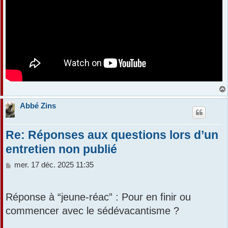
Abbé Zins
Re: Réponses aux questions lors d’un
entretien non publié
M
mer. 17 déc. 2025 11:35
e
s
s
Réponse à “jeune-réac” : Pour en finir ou
a
commencer avec le sédévacantisme ?
g
e