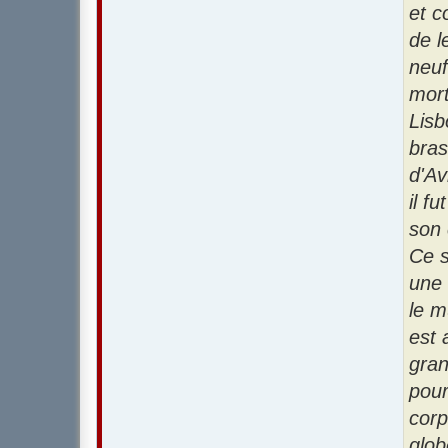
et c
de l
neuf
mort
Lisb
bras
d'Av
il f
son 
Ce s
une 
le m
est 
gran
pour
corp
glob