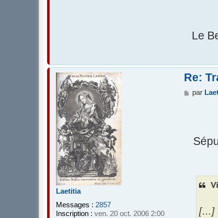
Le Be
Re: Tr
M
par
Laet
e
s
s
a
g
Sépu
e
Vi
Laetitia
Messages :
2857
[…] 
Inscription :
ven. 20 oct. 2006 2:00