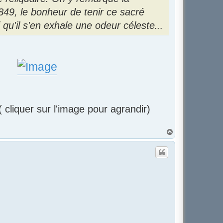
1849, le bonheur de tenir ce sacré
 qu'il s'en exhale une odeur céleste
..
.
( cliquer sur l'image pour agrandir)
H
a
u
t