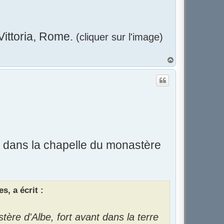
Vittoria, Rome.
(cliquer sur l'image)
H
a
u
t
l dans la chapelle du monastère
s, a écrit :
re d'Albe, fort avant dans la terre