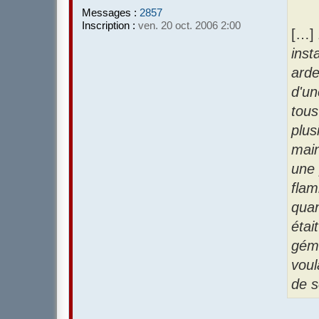
Messages :
2857
Inscription :
ven. 20 oct. 2006 2:00
[…]
inst
arde
d'un
tous
plus
main
une 
flam
quand
étai
gémi
voul
de s