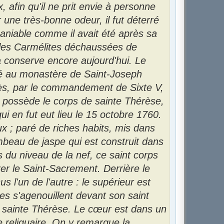
 afin qu'il ne prit envie à personne
r une très-bonne odeur, il fut déterré
maniable comme il avait été après sa
 les Carmélites déchaussées de
la conserve encore aujourd'hui. Le
rté au monastère de Saint-Joseph
ès, par le commandement de Sixte V,
t possède le corps de sainte Thérèse,
i en fut eut lieu le 15 octobre 1760.
ux ; paré de riches habits, mis dans
eau de jaspe qui est construit dans
 du niveau de la nef, ce saint corps
rer le Saint-Sacrement. Derrière le
 l'un de l'autre : le supérieur est
tes s'agenouillent devant son saint
de sainte Thérèse. Le cœur est dans un
e reliquaire. On y remarque la