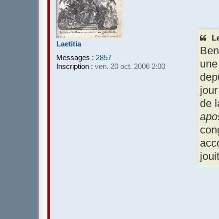
Le
Laetitia
Ben
Messages :
2857
une 
Inscription :
ven. 20 oct. 2006 2:00
dep
jour
de 
apos
cong
acco
joui