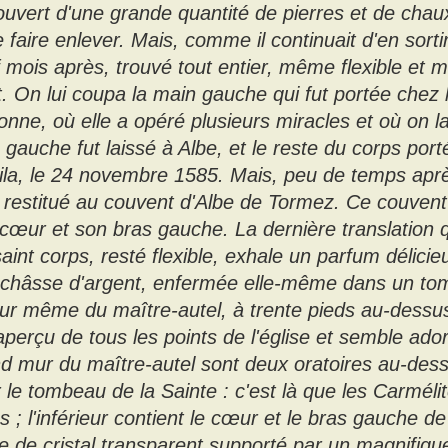
ouvert d'une grande quantité de pierres et de chaux,
e faire enlever. Mais, comme il continuait d'en sorti
 mois après, trouvé tout entier, même flexible et 
. On lui coupa la main gauche qui fut portée chez
onne, où elle a opéré plusieurs miracles et où on 
 gauche fut laissé à Albe, et le reste du corps po
ila, le 24 novembre 1585. Mais, peu de temps apr
ut restitué au couvent d'Albe de Tormez. Ce couven
cœur et son bras gauche. La dernière translation qu
aint corps, resté flexible, exhale un parfum délicie
châsse d'argent, enfermée elle-même dans un tomb
ur même du maître-autel, à trente pieds au-dessus
aperçu de tous les points de l'église et semble ado
d mur du maître-autel sont deux oratoires au-dessus
 le tombeau de la Sainte : c'est là que les Carméli
s ; l'inférieur contient le cœur et le bras gauche 
e de cristal transparent supporté par un magnifiqu