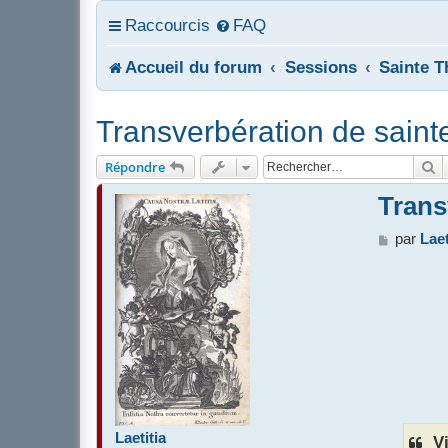
Raccourcis
FAQ
Accueil du forum
Sessions
Sainte T
Transverbération de saint
R
Répondre
Trans
M
par
Laet
e
s
s
a
g
e
Laetitia
Vi