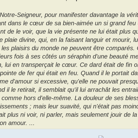
Notre-Seigneur, pour manifester davantage la vérit
ant dans le cœur de sa bien-aimée un si grand feu 
nt de le voir, que la vie présente ne lui était plus q
e plaie divine, qui, en la faisant languir et mourir, l
 les plaisirs du monde ne peuvent être comparés. C
ieurs fois à ses côtés un séraphin d'une beauté mer
, lui en transperçait le cœur. Ce dard était de fin or
pointe de fer qui était en feu. Quand il le portait d
me d'amour si excessive, qu'elle ne pouvait presq
 il le retirait, il semblait qu'il lui arrachât les entrai
t comme hors d'elle-même. La douleur de ses bless
ssements ; mais leur suavité, qui n'était pas moindre
ait plus ni voir, ni parler, mais seulement jouir de 
on amour. ...