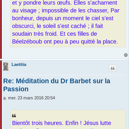
et y pondre leurs œufs. Elles s'acharnent
au visage ; impossible de les chasser, Par
bonheur, depuis un moment le ciel s'est
obscurci, le soleil s'est caché ; il fait
soudain très froid. Et ces filles de
Béelzéboub ont peu à peu quitté la place.
Laetitia
Re: Méditation du Dr Barbet sur la
Passion
M
mer. 23 mars 2016 20:54
e
s
s
a
Bientôt trois heures. Enfin ! Jésus lutte
g
e