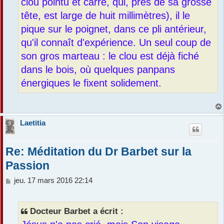
clou pointu et carré, qui, près de sa grosse
tête, est large de huit millimètres), il le
pique sur le poignet, dans ce pli antérieur,
qu'il connaît d'expérience. Un seul coup de
son gros marteau : le clou est déjà fiché
dans le bois, où quelques panpans
énergiques le fixent solidement.
Laetitia
Re: Méditation du Dr Barbet sur la
Passion
M
jeu. 17 mars 2016 22:14
e
s
s
Docteur Barbet a écrit :
a