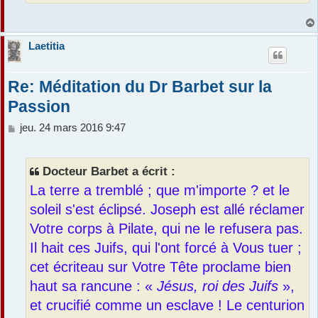
Laetitia
Re: Méditation du Dr Barbet sur la
Passion
M
jeu. 24 mars 2016 9:47
e
s
s
Docteur Barbet a écrit :
a
La terre a tremblé ; que m'importe ? et le
g
e
soleil s'est éclipsé. Joseph est allé réclamer
Votre corps à Pilate, qui ne le refusera pas.
Il hait ces Juifs, qui l'ont forcé à Vous tuer ;
cet écriteau sur Votre Tête proclame bien
haut sa rancune : «
Jésus, roi des Juifs
»,
et crucifié comme un esclave ! Le centurion