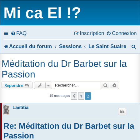
Mi ca El !?
FAQ
Inscription
Connexion
R
Accueil du forum
Sessions
Le Saint Suaire
e
Méditation du Dr Barbet sur la
c
Passion
h
Rechercher
Recherche 
Répondre
e
1
2
Précédent
19 messages
r
Laetitia
c
Re: Méditation du Dr Barbet sur la
h
Passion
e