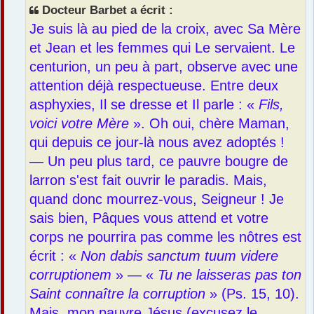
s
Docteur Barbet a écrit :
a
Je suis là au pied de la croix, avec Sa Mère
g
e
et Jean et les femmes qui Le servaient. Le
centurion, un peu à part, observe avec une
attention déjà respectueuse. Entre deux
asphyxies, Il se dresse et Il parle : «
Fils,
voici votre Mère
». Oh oui, chère Maman,
qui depuis ce jour-là nous avez adoptés !
— Un peu plus tard, ce pauvre bougre de
larron s'est fait ouvrir le paradis. Mais,
quand donc mourrez-vous, Seigneur ! Je
sais bien, Pâques vous attend et votre
corps ne pourrira pas comme les nôtres est
écrit : «
Non dabis sanctum tuum videre
corruptionem
» — «
Tu ne laisseras pas ton
Saint connaître la corruption
» (Ps. 15, 10).
Mais, mon pauvre Jésus (excusez le