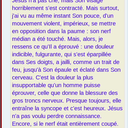
Jésus n'a pas crié, mais Son visage
g
e
horriblement s'est contracté. Mais surtout,
j'ai vu au même instant Son pouce, d'un
mouvement violent, impérieux, se mettre
en opposition dans la paume : son nerf
médian a été touché. Mais, alors, je
ressens ce qu'Il a éprouvé : une douleur
indicible, fulgurante, qui s'est éparpillée
dans Ses doigts, a jailli, comme un trait de
feu, jusqu'à Son épaule et éclaté dans Son
cerveau. C'est la douleur la plus
insupportable qu'un homme puisse
éprouver, celle que donne la blessure des
gros troncs nerveux. Presque toujours, elle
entraîne la syncope et c'est heureux. Jésus
n'a pas voulu perdre connaissance.
Encore, si le nerf était entièrement coupé.