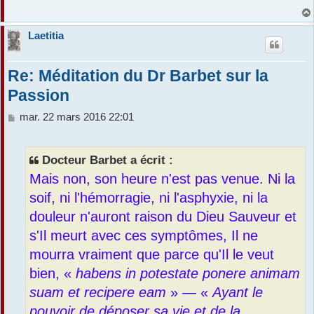
Laetitia
Re: Méditation du Dr Barbet sur la
Passion
M
mar. 22 mars 2016 22:01
e
s
s
Docteur Barbet a écrit :
a
Mais non, son heure n'est pas venue. Ni la
g
e
soif, ni l'hémorragie, ni l'asphyxie, ni la
douleur n'auront raison du Dieu Sauveur et
s'Il meurt avec ces symptômes, Il ne
mourra vraiment que parce qu'Il le veut
bien, «
habens in potestate ponere animam
suam et recipere eam
» — «
Ayant le
pouvoir de déposer sa vie et de la