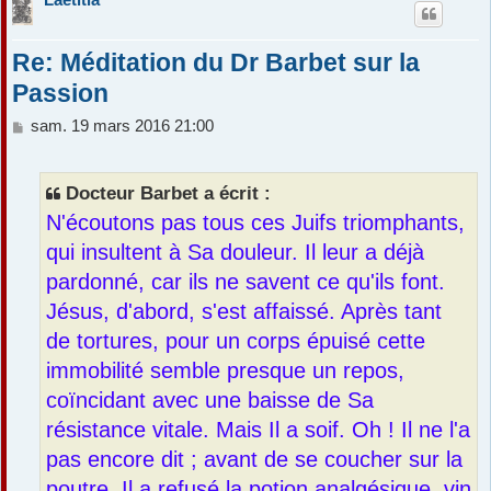
Re: Méditation du Dr Barbet sur la
Passion
M
sam. 19 mars 2016 21:00
e
s
s
Docteur Barbet a écrit :
a
N'écoutons pas tous ces Juifs triomphants,
g
e
qui insultent à Sa douleur. Il leur a déjà
pardonné, car ils ne savent ce qu'ils font.
Jésus, d'abord, s'est affaissé. Après tant
de tortures, pour un corps épuisé cette
immobilité semble presque un repos,
coïncidant avec une baisse de Sa
résistance vitale. Mais Il a soif. Oh ! Il ne l'a
pas encore dit ; avant de se coucher sur la
poutre, Il a refusé la potion analgésique, vin