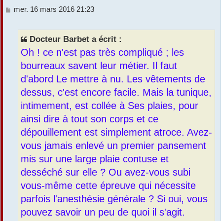
M
mer. 16 mars 2016 21:23
r
e
s
s
Docteur Barbet a écrit :
a
Oh ! ce n'est pas très compliqué ; les
g
e
bourreaux savent leur métier. Il faut
d'abord Le mettre à nu. Les vêtements de
dessus, c'est encore facile. Mais la tunique,
intimement, est collée à Ses plaies, pour
ainsi dire à tout son corps et ce
dépouillement est simplement atroce. Avez-
vous jamais enlevé un premier pansement
mis sur une large plaie contuse et
desséché sur elle ? Ou avez-vous subi
vous-même cette épreuve qui nécessite
parfois l'anesthésie générale ? Si oui, vous
pouvez savoir un peu de quoi il s'agit.